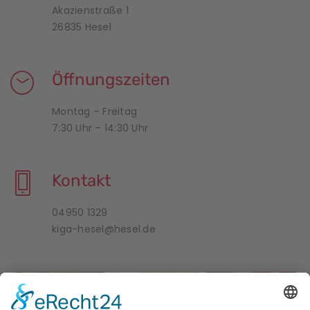
Akazienstraße 1
26835 Hesel
Öffnungszeiten
Montag – Freitag
7:30 Uhr – 14:30 Uhr
Kontakt
04950 1329
kiga-hesel@hesel.de