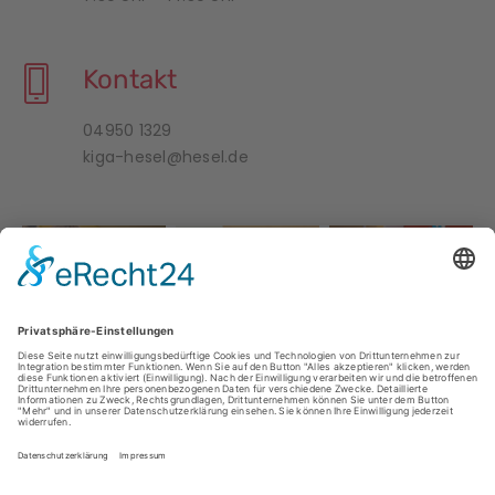
Kontakt
04950 1329
kiga-hesel@hesel.de