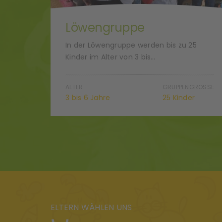
Löwengruppe
25
In der Löwengruppe werden bis zu 25
Kinder im Alter von 3 bis…
RÖSSE
ALTER
GRUPPENGRÖSSE
3 bis 6 Jahre
25 Kinder
ELTERN WÄHLEN UNS