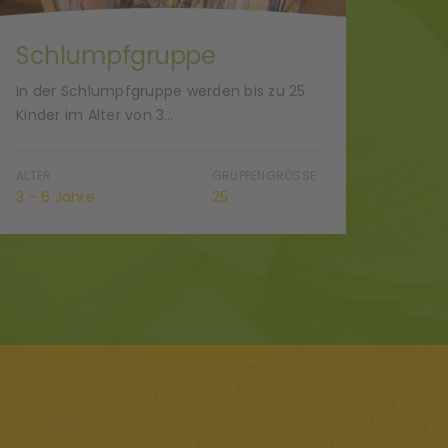
Schlumpfgruppe
Fuc
In der Schlumpfgruppe werden bis zu 25
In de
Kinder im Alter von 3…
Kinder
ALTER
GRUPPENGRÖSSE
ALTER
3 - 6 Jahre
25
3 - 6