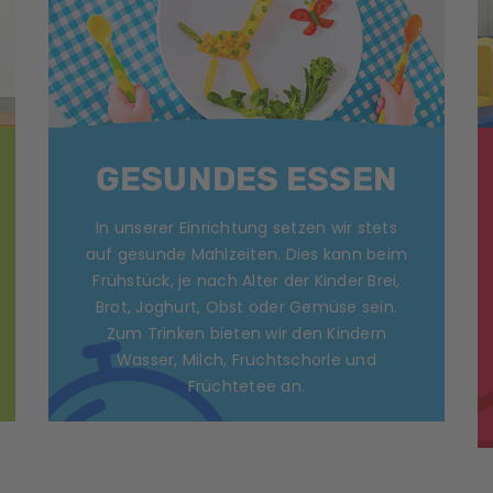
GESUNDES ESSEN
In unserer Einrichtung setzen wir stets
auf gesunde Mahlzeiten. Dies kann beim
Frühstück, je nach Alter der Kinder Brei,
Brot, Joghurt, Obst oder Gemüse sein.
Zum Trinken bieten wir den Kindern
Wasser, Milch, Fruchtschorle und
Früchtetee an.