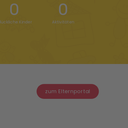
0
0
lückliche Kinder
Aktivitäten
zum Elternportal