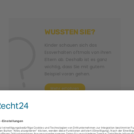
WUSSTEN SIE?
Kinder schauen sich das
Essverhalten oftmals von ihren
Eltern ab. Deshalb ist es ganz
wichtig, dass Sie mit gutem
Beispiel voran gehen.
Mehr erfahren