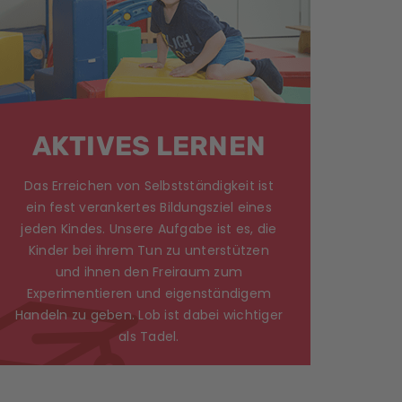
AKTIVES LERNEN
Das Erreichen von Selbstständigkeit ist
ein fest verankertes Bildungsziel eines
jeden Kindes. Unsere Aufgabe ist es, die
Kinder bei ihrem Tun zu unterstützen
und ihnen den Freiraum zum
Experimentieren und eigenständigem
Handeln zu geben. Lob ist dabei wichtiger
als Tadel.