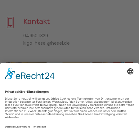
Kontakt
04950 1329
kiga-hesel@hesel.de