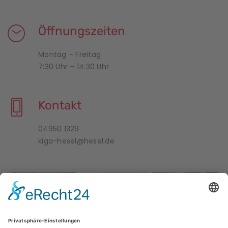
Öffnungszeiten
Montag – Freitag
7:30 Uhr – 14:30 Uhr
Kontakt
04950 1329
kiga-hesel@hesel.de