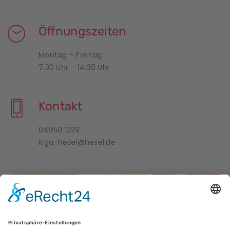
Öffnungszeiten
Montag – Freitag
7:30 Uhr – 14:30 Uhr
Kontakt
04950 1329
kiga-hesel@hesel.de