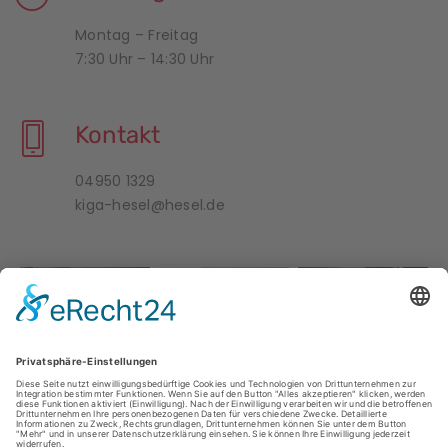
Montag – Freitag
7:30 Uhr – 14:30 Uhr
Kontakt
04950 1329
kiga-hesel@hesel.de