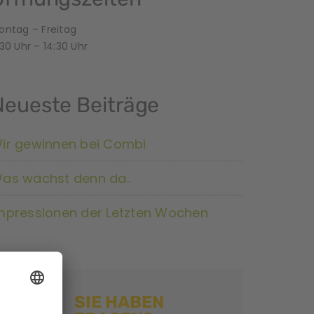
ontag – Freitag
30 Uhr – 14:30 Uhr
Neueste Beiträge
ir gewinnen bei Combi
as wächst denn da..
mpressionen der Letzten Wochen
SIE HABEN