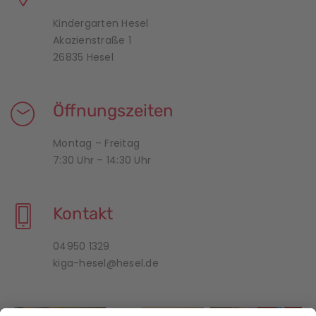
Kindergarten Hesel
Akazienstraße 1
26835 Hesel
Öffnungszeiten
Montag – Freitag
7:30 Uhr – 14:30 Uhr
Kontakt
04950 1329
kiga-hesel@hesel.de