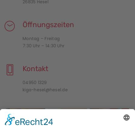
26835 Hesel
Öffnungszeiten
Montag – Freitag
7:30 Uhr – 14:30 Uhr
Kontakt
04950 1329
kiga-hesel@hesel.de