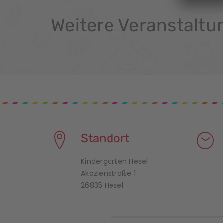
a
n
Weitere Veranstaltu
s
t
a
l
t
u
Standort
n
Kindergarten Hesel
Akazienstraße 1
g
26835 Hesel
N
a