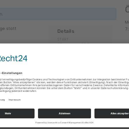
n.
M
ge statt
7:
Details
START:
26. Februar 2024 @
14:00
ENDE:
1. März 2024 @ 18:30
W
W
Erste Hilfe für Vorschulkinder
altungen
I