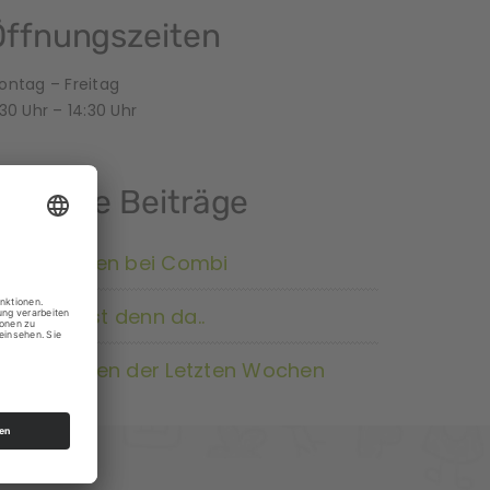
Öffnungszeiten
ontag – Freitag
30 Uhr – 14:30 Uhr
Neueste Beiträge
ir gewinnen bei Combi
as wächst denn da..
mpressionen der Letzten Wochen