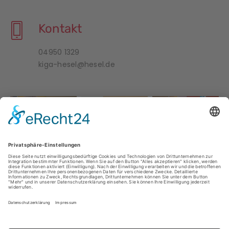
Kontakt
04950 1329
kiga-hesel@hesel.de