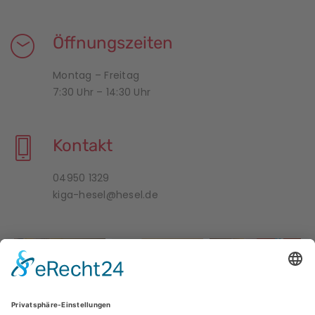
Öffnungszeiten
Montag – Freitag
7:30 Uhr – 14:30 Uhr
Kontakt
04950 1329
kiga-hesel@hesel.de