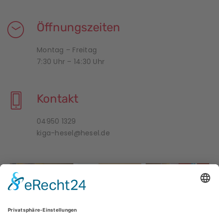
Öffnungszeiten
Montag – Freitag
7:30 Uhr – 14:30 Uhr
Kontakt
04950 1329
kiga-hesel@hesel.de