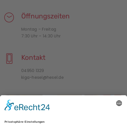
Öffnungszeiten
Montag – Freitag
7:30 Uhr – 14:30 Uhr
Kontakt
04950 1329
kiga-hesel@hesel.de