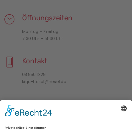
Öffnungszeiten
Montag – Freitag
7:30 Uhr – 14:30 Uhr
Kontakt
04950 1329
kiga-hesel@hesel.de