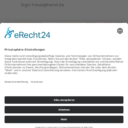
kiga-hesel@hesel.de
ÜBER UNS
IMPRESSUM
DATENSCHUTZ
DOWNLOADS
KONTAKT