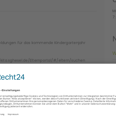
M
7:
meldungen für das kommende Kindergartenjahr
W
://kita.sghesel.de/Elternportal/#/eltern/suchen
W
I
ele Grüsse vom Team Kindergarten Hesel