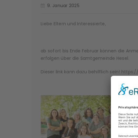
9. Januar 2025
Liebe Eltern und Interessierte,
ab sofort bis Ende Februar können die An
erfolgen über die Samtgemeinde Hesel.
Dieser link kann dazu behilflich sein! https
Vi