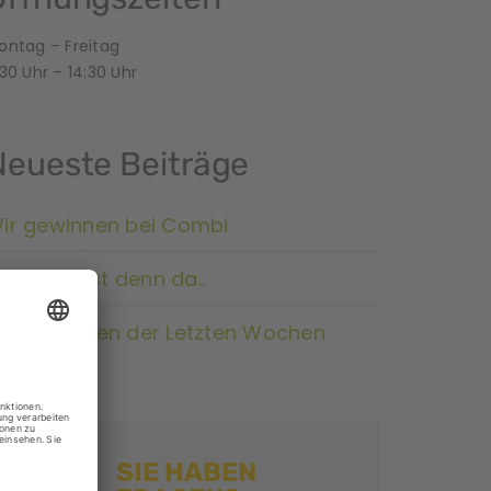
ontag – Freitag
30 Uhr – 14:30 Uhr
Neueste Beiträge
ir gewinnen bei Combi
as wächst denn da..
mpressionen der Letzten Wochen
SIE HABEN