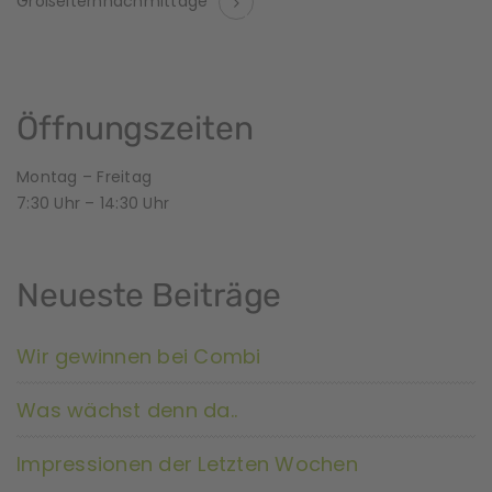
Großelternnachmittage
e
r
a
Öffnungszeiten
n
Montag – Freitag
7:30 Uhr – 14:30 Uhr
s
t
Neueste Beiträge
a
l
Wir gewinnen bei Combi
t
Was wächst denn da..
u
Impressionen der Letzten Wochen
n