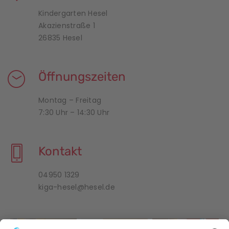
Kindergarten Hesel
Akazienstraße 1
26835 Hesel
Öffnungszeiten
Montag – Freitag
7:30 Uhr – 14:30 Uhr
Kontakt
04950 1329
kiga-hesel@hesel.de