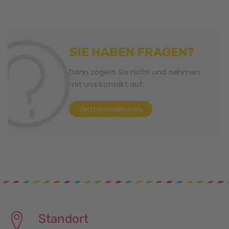
g
N
SIE HABEN FRAGEN?
a
v
Dann zögern Sie nicht und nehmen
mit uns Kontakt auf.
i
Jetzt kontaktieren
g
a
t
i
o
n
Standort