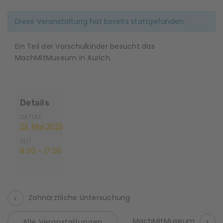
Diese Veranstaltung hat bereits stattgefunden.
Ein Teil der Vorschulkinder besucht das
MachMitMuseum in Aurich.
Details
DATUM:
23. Mai 2025
ZEIT:
8:00 - 17:00
Zahnärztliche Untersuchung
V
MachMitMuseum
Alle Veranstaltungen