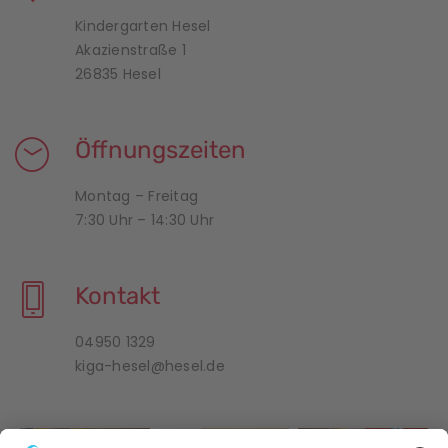
Kindergarten Hesel
Akazienstraße 1
26835 Hesel
Öffnungszeiten
Montag – Freitag
7:30 Uhr – 14:30 Uhr
Kontakt
04950 1329
kiga-hesel@hesel.de