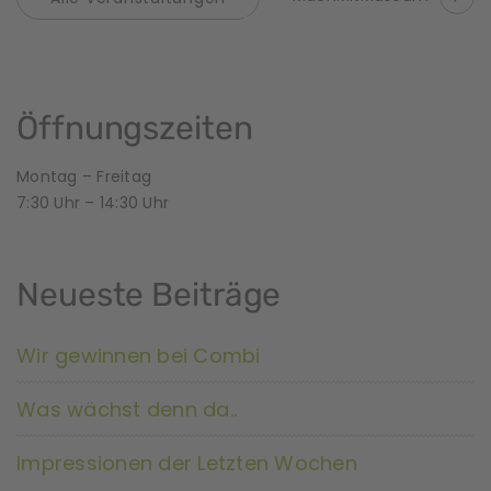
e
r
a
Öffnungszeiten
n
Montag – Freitag
7:30 Uhr – 14:30 Uhr
s
t
Neueste Beiträge
a
l
Wir gewinnen bei Combi
t
Was wächst denn da..
u
Impressionen der Letzten Wochen
n