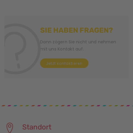
g
N
SIE HABEN FRAGEN?
a
v
Dann zögern Sie nicht und nehmen
mit uns Kontakt auf.
i
Jetzt kontaktieren
g
a
t
i
o
n
Standort