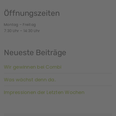
r
a
Öffnungszeiten
n
Montag – Freitag
7:30 Uhr – 14:30 Uhr
s
t
Neueste Beiträge
a
l
Wir gewinnen bei Combi
t
Was wächst denn da..
u
Impressionen der Letzten Wochen
n
g