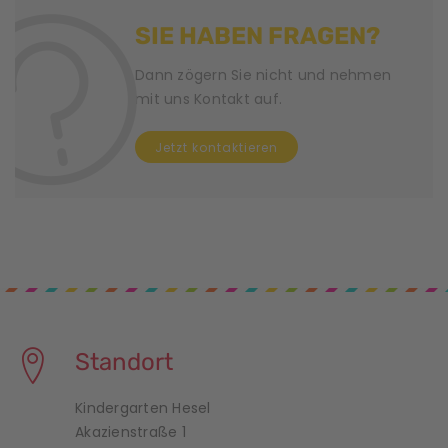
N
SIE HABEN FRAGEN?
a
v
Dann zögern Sie nicht und nehmen
mit uns Kontakt auf.
i
Jetzt kontaktieren
g
a
t
i
o
n
Standort
Kindergarten Hesel
Akazienstraße 1