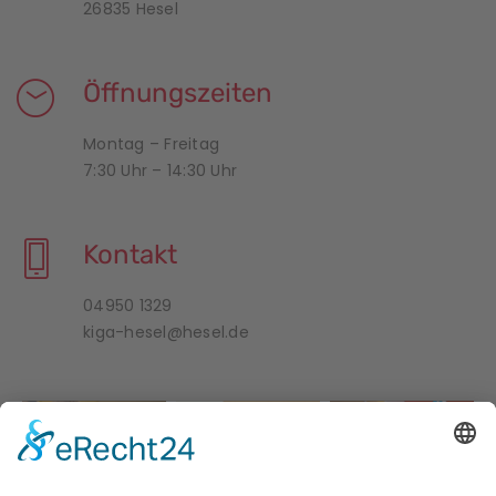
26835 Hesel
Öffnungszeiten
Montag – Freitag
7:30 Uhr – 14:30 Uhr
Kontakt
04950 1329
kiga-hesel@hesel.de