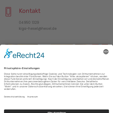
Kontakt
04950 1329
kiga-hesel@hesel.de
ÜBER UNS
IMPRESSUM
DATENSCHUTZ
DOWNLOADS