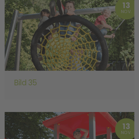
13
NOV.
Bild 35
13
NOV.