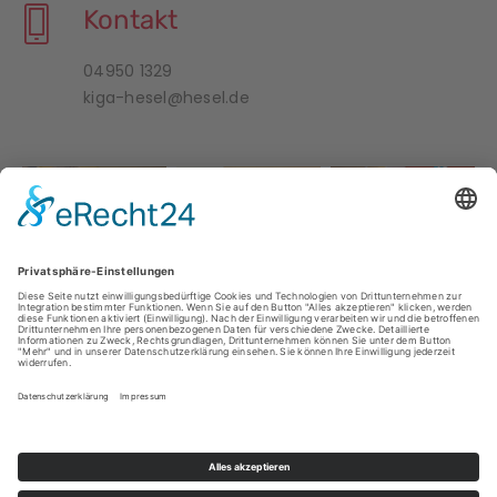
Kontakt
04950 1329
kiga-hesel@hesel.de
ÜBER UNS
IMPRESSUM
DATENSCHUTZ
DOWNLOADS